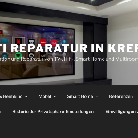
FI REPARATUR IN KRE
llation und Reparatur von TV-, Hifi-, Smart Home und Multiro
 & Heimkino
Möbel
Smart Home
Referenzen
n
Historie der Privatsphäre-Einstellungen
Einwilligungen 