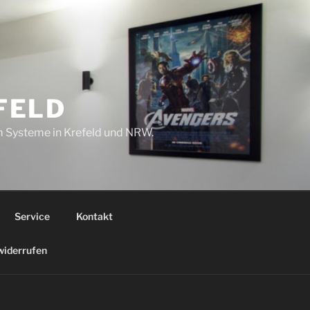
FELD
om Systeme in Krefeld und NRW.
Service
Kontakt
widerrufen