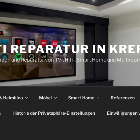
FI REPARATUR IN KRE
llation und Reparatur von TV-, Hifi-, Smart Home und Multiro
 & Heimkino
Möbel
Smart Home
Referenzen
n
Historie der Privatsphäre-Einstellungen
Einwilligungen 