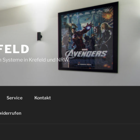
FELD
om Systeme in Krefeld und NRW.
Service
Kontakt
widerrufen