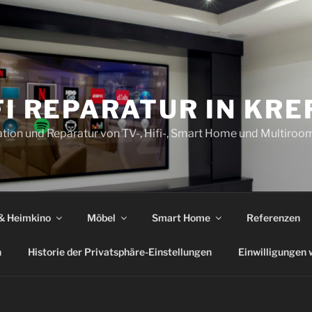
FI REPARATUR IN KRE
llation und Reparatur von TV-, Hifi-, Smart Home und Multiro
 & Heimkino
Möbel
Smart Home
Referenzen
n
Historie der Privatsphäre-Einstellungen
Einwilligungen 