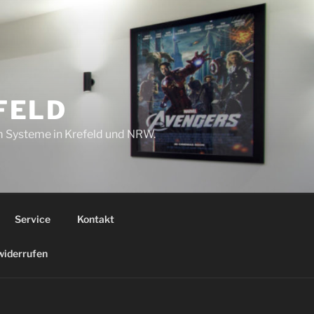
FELD
om Systeme in Krefeld und NRW.
Service
Kontakt
widerrufen